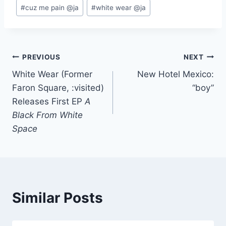
Post
#
cuz me pain @ja
#
white wear @ja
Tags:
Post
PREVIOUS
NEXT
White Wear (Former
New Hotel Mexico:
navigation
Faron Square, :visited)
“boy”
Releases First EP
A
Black From White
Space
Similar Posts