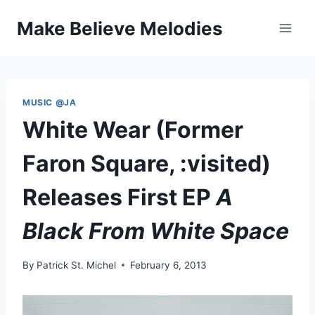
Skip
Make Believe Melodies
to
content
MUSIC @JA
White Wear (Former
Faron Square, :visited)
Releases First EP
A
Black From White Space
By
Patrick St. Michel
February 6, 2013