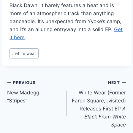
Black Dawn. It barely features a beat and is
more of an atmospheric track than anything
danceable. It’s unexpected from Yyoke’s camp,
and it’s an alluring entryway into a solid EP.
Get
it here
.
Post
#
white wear
Tags:
Post
PREVIOUS
NEXT
New Madegg:
White Wear (Former
navigation
“Stripes”
Faron Square, :visited)
Releases First EP
A
Black From White
Space