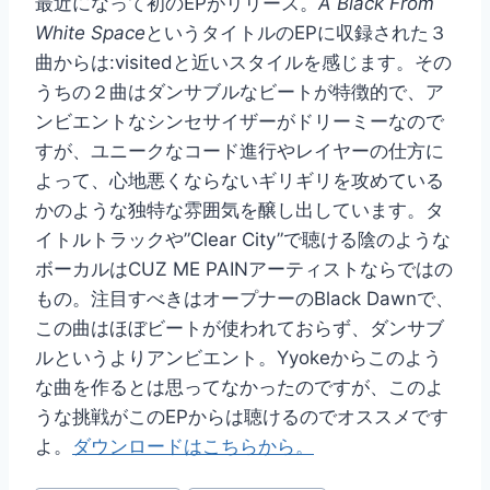
最近になって初のEPがリリース。
A Black From
White Space
というタイトルのEPに収録された３
曲からは:visitedと近いスタイルを感じます。その
うちの２曲はダンサブルなビートが特徴的で、ア
ンビエントなシンセサイザーがドリーミーなので
すが、ユニークなコード進行やレイヤーの仕方に
よって、心地悪くならないギリギリを攻めている
かのような独特な雰囲気を醸し出しています。タ
イトルトラックや”Clear City”で聴ける陰のような
ボーカルはCUZ ME PAINアーティストならではの
もの。注目すべきはオープナーのBlack Dawnで、
この曲はほぼビートが使われておらず、ダンサブ
ルというよりアンビエント。Yyokeからこのよう
な曲を作るとは思ってなかったのですが、このよ
うな挑戦がこのEPからは聴けるのでオススメです
よ。
ダウンロードはこちらから。